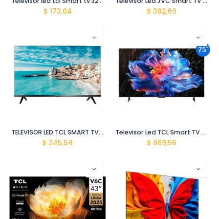
Televisor led tcl Smart tv 32" google tv 32s5k Qled hdr
Televisor Led JVC Smart TV google tv 50" LT50KB538 4K UHD
$
173,04
$
382,60
TELEVISOR LED TCL SMART TV 32" 32S60A ANDROID/BT 7T10922
Televisor Led TCL Smart TV 75" 75P6K 4K HDR GOOGLE TV
$
245,54
$
869,56