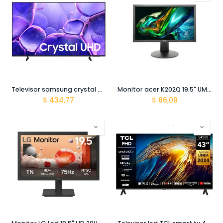
Televisor samsung crystal uhd smart tv 55 UN55U8000FPCZE
Monitor acer K202Q 19.5" UM.IE0AA.004 Led
$
434,77
$
86,09