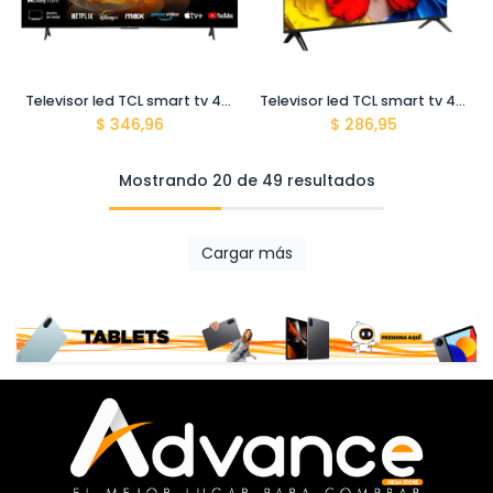
Televisor led TCL smart tv 43" google tv 4k hdr 43v6c cbu
Televisor led TCL smart tv 43" google tv QLED 43s5k cbu
$
346,96
$
286,95
Mostrando 20 de 49 resultados
Cargar más