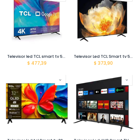
Televisor led TCL smart tv 55" google tv 4K HDR 55P635 cbu
Televisor Led TCL Smart tv 50" 4K HDR 50V6C google tv
$
477,39
$
373,90