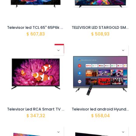
Televisor led TCL 65" 65P6k 4k hdr Google Tv
TELEVISOR LED STARGOLD SMART TV 55" 4K UHD ANDROID SOC55PEUHD
$
607,83
$
508,93
Televisor Led RCA Smart TV 43" KDL43MO314DLN
Televisor led android Hyundai smart tv 58" HYLED5806A4KM
$
347,32
$
558,04