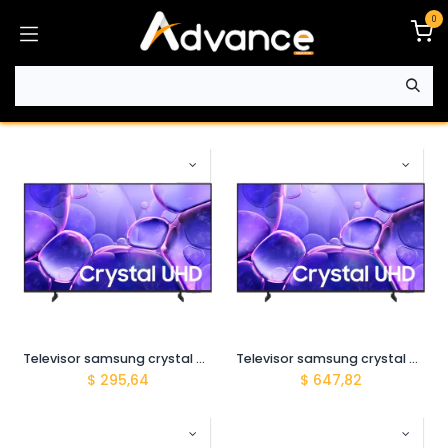
Ir al contenido
0
Televisor samsung crystal uhd smart tv 43 UN43U8000FPCZE
Televisor samsung crystal uhd smart tv 65 UN65U8000FPCZE
$
295,64
$
647,82