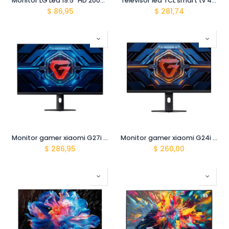
Monitor LG Led 19.5" HD 20U401A1600x900 HDMI 75Hz
Televisor led TCL smart tv 43" android 43s5400a cbu
$
86,95
$
281,74
Monitor gamer xiaomi G27i 2026 OM4FF-JP 27" P27FDA-RGGL
Monitor gamer xiaomi G24i 2026 OM4FE-JP 23.8" P24FDA-RGGL
$
286,95
$
260,00