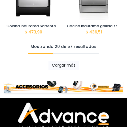
Cocina Indurama Sorrento maxgrill zfo ng s01
Cocina Indurama galicia zfo c30 cromada
$
473,90
$
436,51
Mostrando 20 de 57 resultados
Cargar más