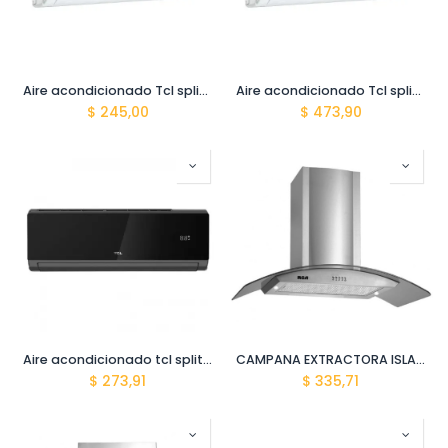
Aire acondicionado Tcl split (12000 BTU) tac12csd zg11 alta eficiencia
Aire acondicionado Tcl split (24000 BTU) tac24csd zg11 alta eficiencia
$
245,00
$
473,90
Aire acondicionado tcl split (12000 BTU) TCA-12csa/xa82 black
CAMPANA EXTRACTORA ISLA RCA 90CM IS90A-G3L160/11985
$
273,91
$
335,71