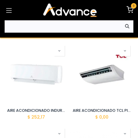
Ir al contenido
0
AIRE ACONDICIONADO INDURAMA SPLIT ASI 121I BL
AIRE ACONDICIONADO TCL PISO TECHO SPLIT TCE60ZCRAU2I 60000 BTU
$
252,17
$
0,00