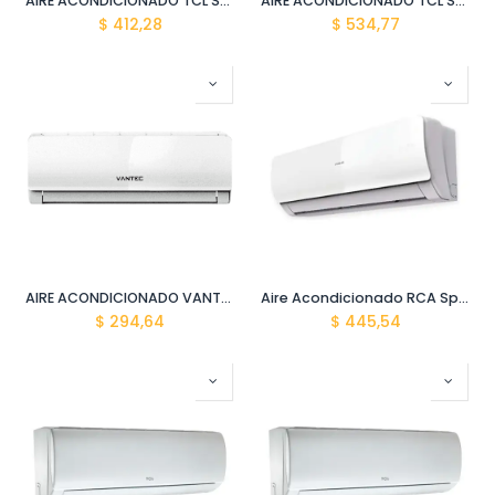
AIRE ACONDICIONADO TCL SPLIT TAC-18CSA/Z2 ALTA EFIC.(18000 BTU)
AIRE ACONDICIONADO TCL SPLIT TAC-24CSA/Z2 ALTA EFIC. (24000 BTU)
$
412,28
$
534,77
AIRE ACONDICIONADO VANTEC VAN-12AC(12000 BTU) SPLIT
Aire Acondicionado RCA Split (24000 BTU) 5RCAA02 rca-24kbtu
$
294,64
$
445,54