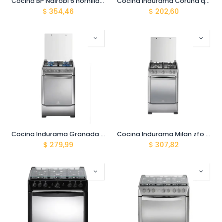
Cocina BP Nairobi 6 hornillas + horno BP02502 INOX
Cocina Indurama Coruna qz c24 cromada
$
354,46
$
202,60
Cocina Indurama Granada zfo c24 s01 cromada
Cocina Indurama Milan zfo c24 cromada
$
279,99
$
307,82