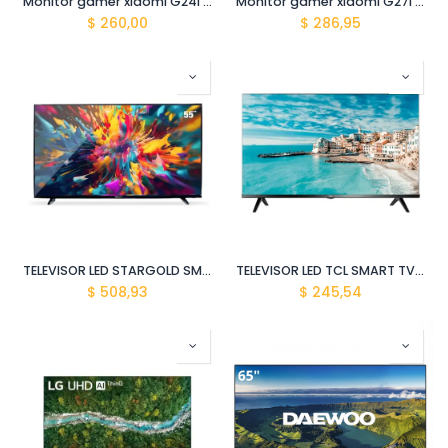
Monitor gamer xiaomi G24i 2026 OM4FE-JP 23.8" P24FDA-RGGL
Monitor gamer xiaomi G27i 2026 OM4FF-JP 27" P27FDA-RGGL
$
260,00
$
286,95
TELEVISOR LED STARGOLD SMART TV 55" 4K UHD ANDROID SOC55PEUHD
TELEVISOR LED TCL SMART TV 32" 32S60A ANDROID/BT 7T10922
$
508,93
$
245,54