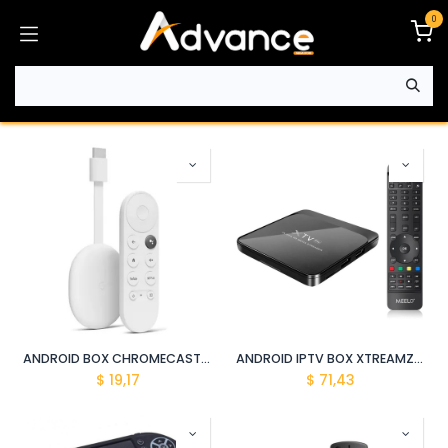
Ir al contenido
0
ANDROID BOX CHROMECAST 256MB/64MB RK3229
ANDROID IPTV BOX XTREAMZ X1 1GB /8GB ANDROID 8.0
$
19,17
$
71,43