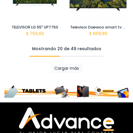
TELEVISOR LG 55" UP7750
Televisor Daewoo smart tv andorid LED 65" 4k hdr DW65MTEN2 hdmi
$
750,00
$
659,99
Mostrando 20 de 49 resultados
Cargar más