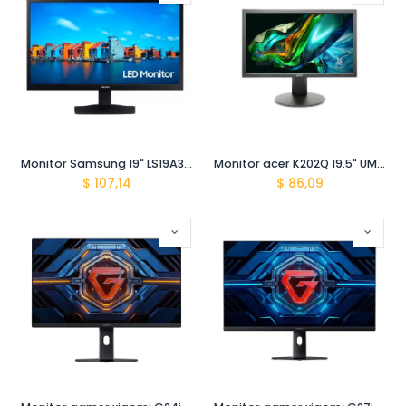
Monitor Samsung 19" LS19A330NHMXZN/LS19A330NHLXZP Plano1366x768 / Vga-Hdmi
Monitor acer K202Q 19.5" UM.IE0AA.004 Led
$
107,14
$
86,09