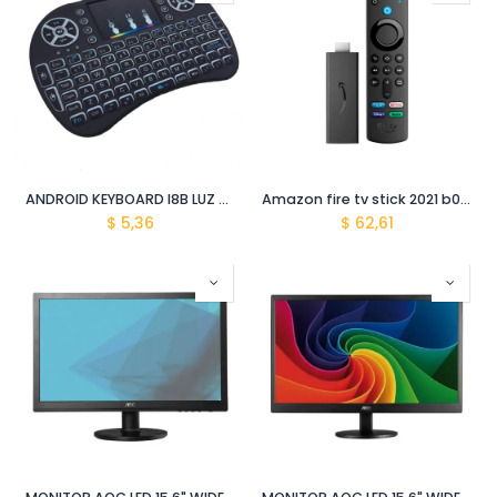
ANDROID KEYBOARD I8B LUZ BLANCA
Amazon fire tv stick 2021 b08c1w5n87
$
5,36
$
62,61