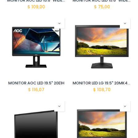
MONITOR AOC LED 15.6" WIDE E1660SW
MONITOR AOC LED 15.6" WIDE E1670SW
$
109,00
$
75,00
MONITOR AOC LED 19.5" 20E1H
MONITOR LED LG 19.5" 20MK400H-B HDMI-VGA
$
116,07
$
108,70