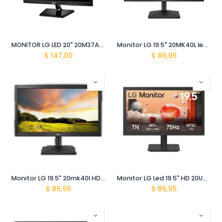
MONITOR LG LED 20" 20M37A-B
Monitor LG 19.5" 20MK40L led 768p HDMI-VGA
$
147,00
$
86,96
Monitor LG 19.5" 20mk40l HDMI VGA 200nit
Monitor LG Led 19.5" HD 20U401A1600x900 HDMI 75Hz
$
86,96
$
86,95