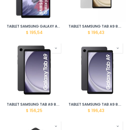
TABLET SAMSUNG GALAXY A7 LITE 8.7" SM-T225NZAA EON GRIS 3GB/32GB
TABLET SAMSUNG TAB A9 8.7" LTE SM-X115NZSAL15 Silver 4gb + 64GB
$
195,54
$
196,43
TABLET SAMSUNG TAB A9 8.7" SM-X110NZAAL15 GRAY/Grafhite 4gb+64GB / WIFI
TABLET SAMSUNG TAB A9 8.7" SM-X115NZAAL15 GRAY/Graphite 4gb + 64GB
$
156,25
$
196,43