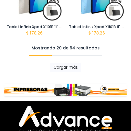
Tablet Infinix Xpad X1101B 11" 4G 8gb (4+4gb) + 128gb Titan Gold / Plastic Case Suit Infinix Moondus Grey
Tablet Infinix Xpad X1101B 11" 4G 8gb (4+4gb) +128gb Frost Blue / Plastic Case Suit Infinix Moodus Grey
$
178,26
$
178,26
Mostrando 20 de 64 resultados
Cargar más