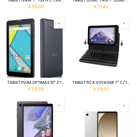
TABLET IVIEW 7" 733TPC 1.3GHZ AND. 4.4 /512MB/8GB DUALCAM / WIFI
TABLET LOGIC T4G 7" QUAD CORE DE 1.3 GHz ANDROID OREO 1GB/16GB+SLEEVE
$
55,00
$
71,42
TABLET PLUM OPTIMAX 10" Z711 NEGRO DUAL SIM 8GB/EXP 32GB/DUALCAM
TABLET RCA VOYAGER 7" C/TECLADO RCT6873W42
$
119,00
$
99,00