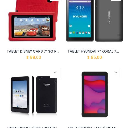
TABLET DISNEY CARS 7" 3G RK3126 QUADCORE 1GB+ 8GB
TABLET HYUNDAI 7" KORAL 7M4 3G 1GB/8GB ANDROID 8.1 NEGRO
$
89,00
$
85,00