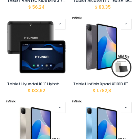
TABLET VANTEC KIDS MINI 3 7" AZUL DUAL CAM 1GB+8GB DUAL SIM FORRO MONSTRUO
Tablet Alcatel 1T 7" 9013A 1GB+16GB SS Negro
$
56,24
$
80,35
Tablet Hyundai 10.1" Hytab plus 10lb2 quadcore 2gb/32gb android 10 lte graphite
Tablet Infinix Xpad X1101B 11" 4G 8gb (4+4gb) + 128gb Stellar Grey / Plastic Case Suit Infinix Moondus Grey
$
133,92
$
1.782,81