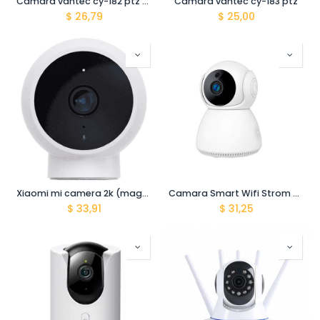
Camara vantec cy-182 ptz smart wifi
Camara vantec cy-183 ptz
$
26,79
$
25,00
Xiaomi mi camera 2k (magnetic mount)
Camara Smart Wifi Strom 360’ PTZ Hd Audio 2 Vias Vis. Noct Microsd Det.Mov.
$
33,91
$
31,25