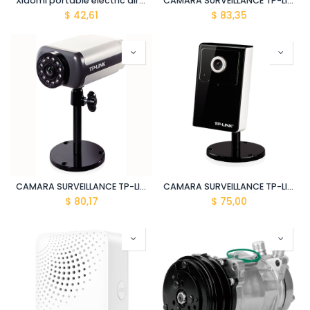
Xiaomi portable electric air compresor 2 BHR7112GL
CAMARA SURVEILLANCE TP-LINK 2-WAY AUDIO TL-SC3130
$
42,61
$
83,35
CAMARA SURVEILLANCE TP-LINK VISION NOCTURNA TL-SC3171
CAMARA SURVEILLANCE TP-LINK 2-WAY AUDIO TL-SC3130G
$
80,17
$
75,00