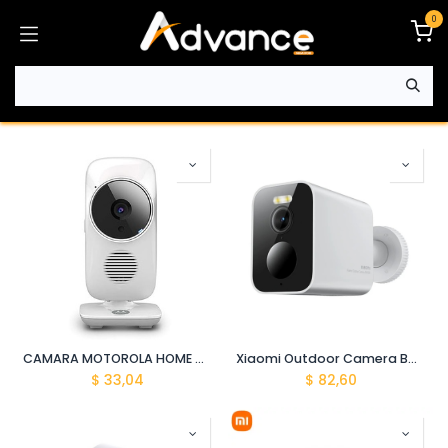
Ir al contenido
0
CAMARA MOTOROLA HOME VIDEO CAMERA WIFI FOCUS67-W
Xiaomi Outdoor Camera BW300
$
33,04
$
82,60