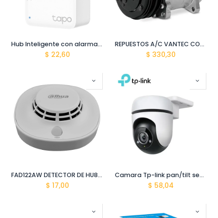
Hub Inteligente con alarma Tapo H100 Tplink
REPUESTOS A/C VANTEC COMPRESOR ASSY 24AC
$
22,60
$
330,30
FAD122AW DETECTOR DE HU8MO WIFI DAHUA
Camara Tp-link pan/tilt security Tapo C500 wifi
$
17,00
$
58,04