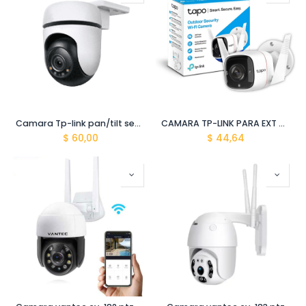
Camara Tp-link pan/tilt security Tapo C510w wifi outdoor
CAMARA TP-LINK PARA EXT HOME SECURITY TAPO C310 WIFI
$
60,00
$
44,64