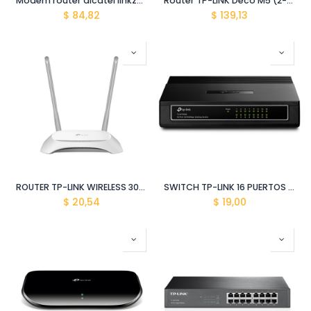
Modem router alcatel linkzone al-mw45an lte cat4 mobile wifi negro
Router TP-LINK Deco M5 (2-pack) sistema Wifi de malla AC1300/867Mbps
$
84,82
$
139,13
ROUTER TP-LINK WIRELESS 300MBPS TL-WR840N
SWITCH TP-LINK 16 PUERTOS 10/100M TL-SF1016D
$
20,54
$
19,00