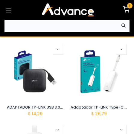
Ir al contenido
0
ADAPTADOR TP-LINK USB 3.0 HUB DE 4 PUERTOS PORTATIL UH400
Adaptador TP-LINK Type-C To Rj45 GiGabite Ethernet Network UE300C
$
14,29
$
26,79