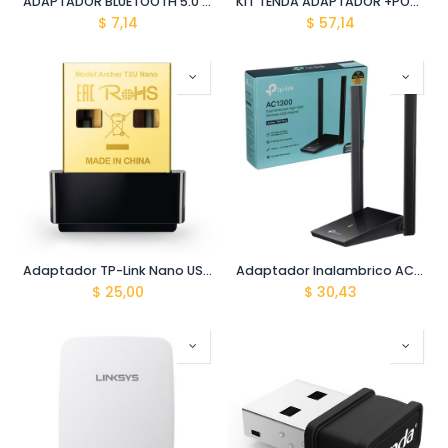
ADAPTADOR BLUETOOTH 5.0 USB DONGLE 75270
KIT TENDA ADAPTADOR +POWERLINE WIRELESS N300 P200+PW201A
$
7,14
$
57,14
Adaptador TP-Link Nano USB Dual Band AC600 ARCHER T2U Nano
Adaptador Inalambrico AC1300 Dual Antena Archer T4U Plus
$
25,00
$
30,43