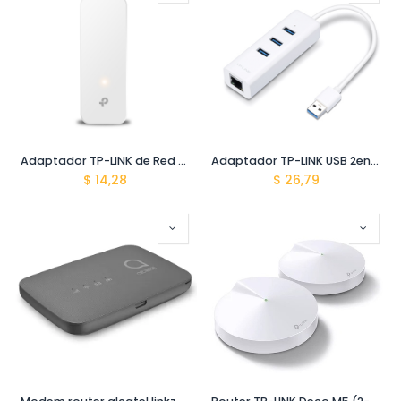
Adaptador TP-LINK de Red USB 3.0 a Ethernet Gigabit 1000Mbps UE300
Adaptador TP-LINK USB 2en1 con Hub de 3 Puertos USB 3.0 Ethernet Gigabit UE330(UN)
$
14,28
$
26,79