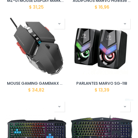
MZ-01 MOUSE DISPLAY MARKETING MARVO
AUDIFONOS MARVO HG8936 USB2.0
$
31,25
$
16,96
MOUSE GAMING GAMEMAX GX9
PARLANTES MARVO SG-118
$
34,82
$
13,39