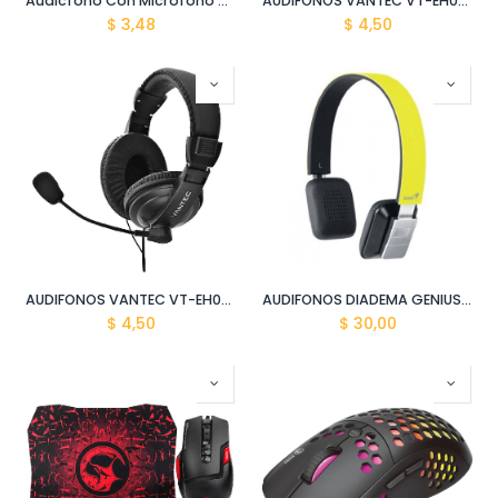
Audicfono Con Microfono Con Cable KD-AU10266
AUDIFONOS VANTEC VT-EH001 (JTY-2048) BLANCO
$
3,48
$
4,50
AUDIFONOS VANTEC VT-EH001 (JTY-2048) MORADO
AUDIFONOS DIADEMA GENIUS HS-920BT BLUETOOTH AMARILLO
$
4,50
$
30,00