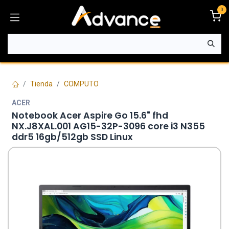
Ir al contenido
0
Tienda
COMPUTO
ACER
Notebook Acer Aspire Go 15.6" fhd
NX.J8XAL.001 AG15-32P-3096 core i3 N355
ddr5 16gb/512gb SSD Linux