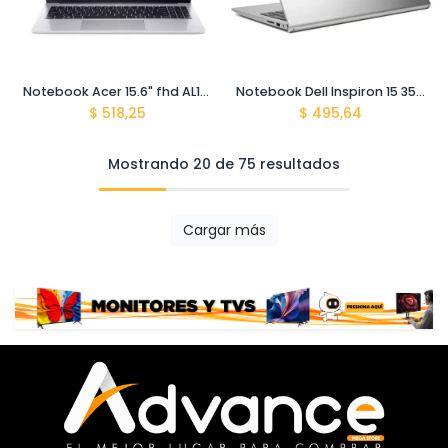
Notebook Acer 15.6" fhd AL15-41P-R27P Ryzen 7-5700u ddr4 16GB/512GB SSD NX.J98AL.003 Silver os
Notebook Dell Inspiron 15 3530 15.6" fhd Core-i5 1334u 8gb ram 512gb ssd M.2 DDr4 3200 Silver
$
518,25
$
495,64
Mostrando 20 de 75 resultados
Cargar más