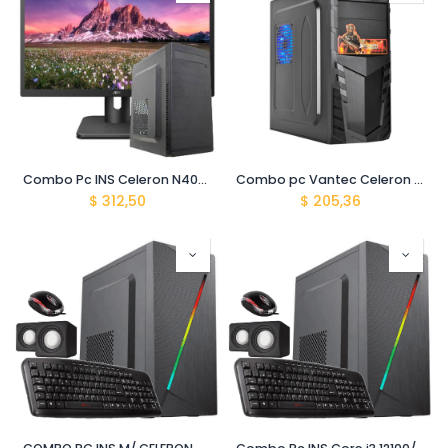
Combo Pc INS Celeron N4020 /8gb / 128SSD/500 HDD / Monitor Aoc 20E1H 19.5"
Combo pc Vantec Celeron n4020 /8gb/ssd480/hdd500/parlante hp/teclado/mouse/Audifono vantec
$
312,50
$
205,36