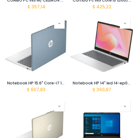
COMBO PC INS M/ CELERON G5905 4GB/120GB/2TB/TEC/MOUSE/PARLANTE INS
Combo Pc INS Core i3 12100/16gb/480SSD/tecl/mouse-parlante ins
$
357,14
$
425,22
Notebook HP 15.6" Core-i7 1355u 12gb 512gb ssd 15-fd0006la Freedos 802n8la#abm Moonlight
Notebook HP 14" led 14-ep0026la core-i3 1215U ddr4 8gb/ 512gb ssd a47cqla#abm Silver
$
607,83
$
360,87