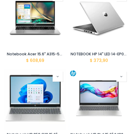
Notebook Acer 15.6" A315-59-7182 Core I7-1255U ddr4 20gb/512gb SSD Win11 OSNX.K6TAL.01H Silver
NOTEBOOK HP 14" LED 14-EP0026LA CORE-I3 1215U DDR4 8GB / 512GB SSD / W11 / SILVER
$
608,69
$
373,90