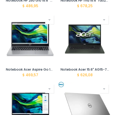
Notebook HP 250 G10 15.6" Core-i5 1334u 16gb ddr4 512gb ssd FreDos 3.0 b5uz9at#abm Gris
Notebook HP fhd 15.6" fd0276la Core-i7 1355u/ 512gb / Ddr4 16gb B9tz2la#abm Dorada
$
486,95
$
678,25
Notebook Acer Aspire Go 15.6" fhd NX.J8XAL.001 AG15-32P-3096 core i3 N355 ddr5 16gb/512gb SSD Linux
Notebook Acer 15.6" AG15-71P-5146-ES core i5-13420H ddr5 16GB ddr5 512GB ssd Linux NX.JL9AL.003 mist green
$
469,57
$
626,08