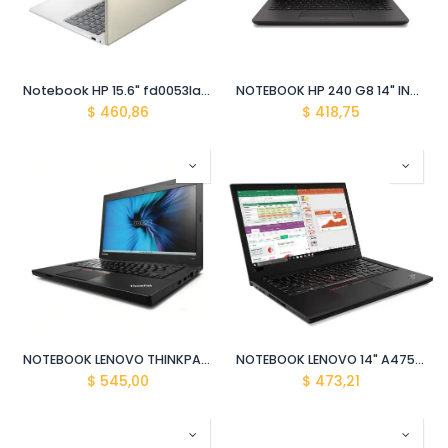
Notebook HP 15.6" fd0053laW11 core-i5 1235u 16gb ram/512gb ssd a47bmla#abm Dorado /Teclado-Mouse Marvo
NOTEBOOK HP 240 G8 14" INTEL CELERON N4020/ 4GB / 1TB FREEDOS
$
460,86
$
418,75
NOTEBOOK LENOVO THINKPAD L450 14" i5-4300U 8GB 256GB SSD W10 REF.
NOTEBOOK LENOVO 14" A475 AMD RADEON R7 A12 8830B 8GB 128SSD W10 REF
$
545,00
$
473,21