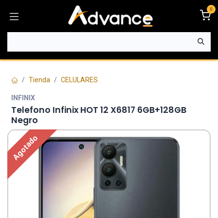
Ir al contenido
0
Tienda
CELULARES
INFINIX
Telefono Infinix HOT 12 X6817 6GB+128GB
Negro
Agotado