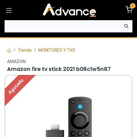
Ir al contenido
0
Tienda
MONITORES Y TVS
AMAZON
Amazon fire tv stick 2021 b08c1w5n87
Agotado