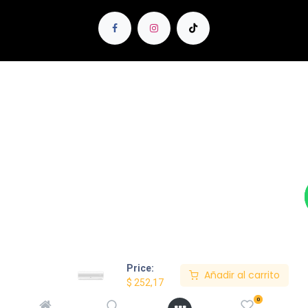
Price:
Añadir al carrito
$
252,17
0