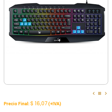
$
16,07
Precio Final:
(+IVA)