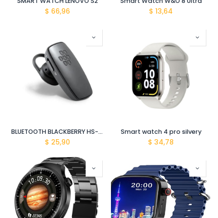
SMART WATCH LENOVO S2
Smart Watch W&O 8 Ultra
$
66,96
$
13,64
BLUETOOTH BLACKBERRY HS-250
Smart watch 4 pro silvery
$
25,90
$
34,78