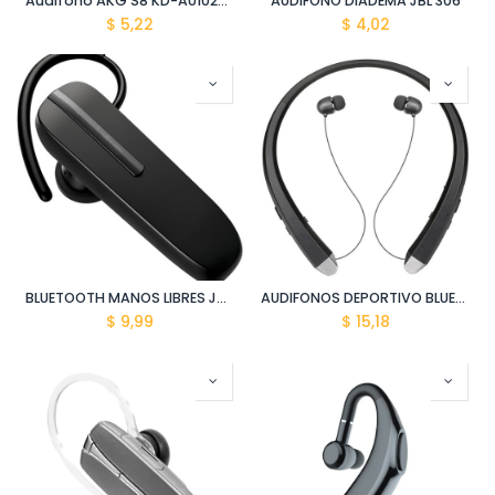
Audifono AKG S8 KD-AU10269
AUDIFONO DIADEMA JBL 306
$
5,22
$
4,02
BLUETOOTH MANOS LIBRES JABRA BW HD 60 2
AUDIFONOS DEPORTIVO BLUETOOTH D910
$
9,99
$
15,18