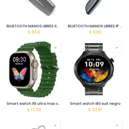
BLUETOOTH MANOS LIBRES SAM BW K920
BLUETOOTH MANOS LIBRES IP BW RD11
$
8,00
$
9,00
Smart watch i15 ultra max verde
Smart watch i80 suit negro
$
17,39
$
42,61