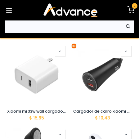
Ir al contenido
0
Xiaomi mi 33w wall cargador (type-a + type-c)
Cargador de carro xiaomi mi 37w dual-port car charger
$
15,65
$
10,43