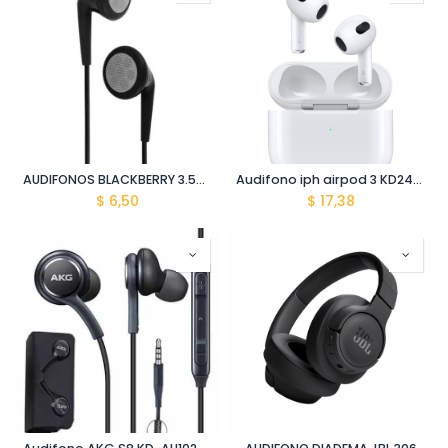
AUDIFONOS BLACKBERRY 3.5MM PLUG GRUESO
Audifono iph airpod 3 KD2414-AU00056
$
6,50
$
17,38