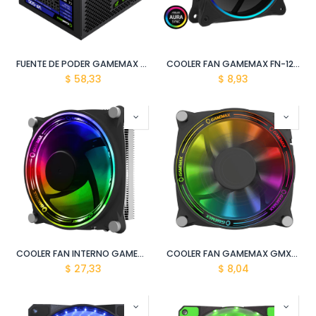
FUENTE DE PODER GAMEMAX VP-500 80P APFC 500W/100-240V NEGRO
COOLER FAN GAMEMAX FN-12RAINBOW-N
$
58,33
$
8,93
COOLER FAN INTERNO GAMEMAX GAMMA 300 rainbow
COOLER FAN GAMEMAX GMX-12-DBB
$
27,33
$
8,04