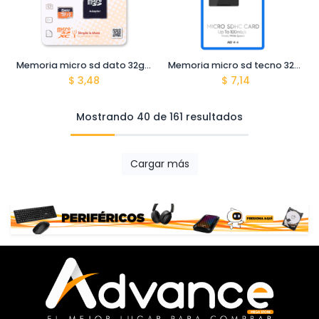
Memoria micro sd dato 32gb class 10
Memoria micro sd tecno 32gb tms-k321
$
3,48
$
7,14
Mostrando 40 de 161 resultados
Cargar más