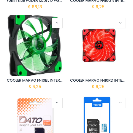
FUENTE DE PODER MARVO PG-450W
COOLER MARVO FN10GN INTERNO P/ PC
$
88,13
$
6,25
COOLER MARVO FN10BL INTERNO P/ PC
COOLER MARVO FN10RD INTERNO P/ PC
$
6,25
$
6,25