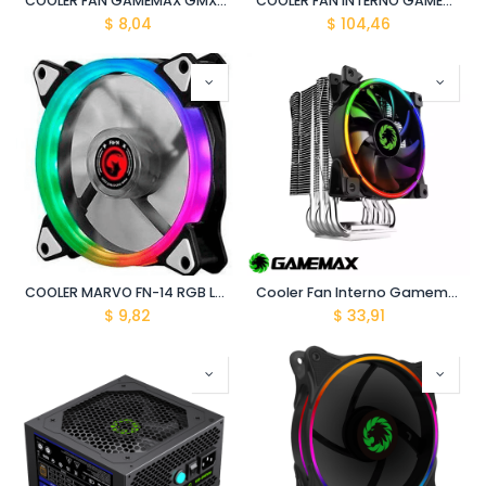
COOLER FAN GAMEMAX GMX-GF12R
COOLER FAN INTERNO GAMEMAX ICEBERG 360
$
8,04
$
104,46
COOLER MARVO FN-14 RGB LED INTERNO P/ PC
Cooler Fan Interno Gamemax Gamma 500 Rainbow
$
9,82
$
33,91