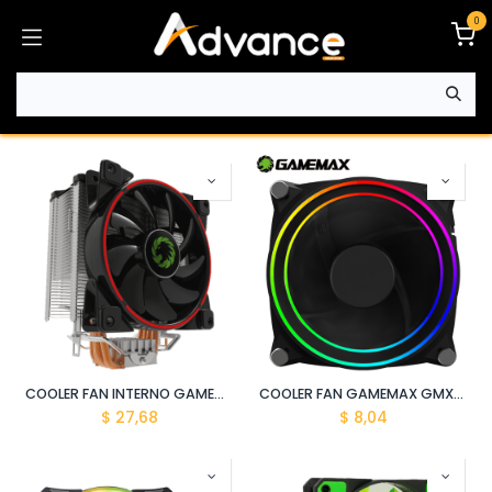
Ir al contenido
0
COOLER FAN INTERNO GAMEMAX GAMMA 500 ROJO
COOLER FAN GAMEMAX GMX-12-RBB
$
27,68
$
8,04