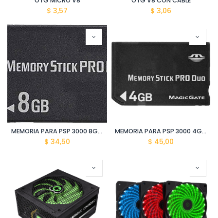
OTG MICRO V8
OTG V8 CON CABLE
$
3,57
$
3,06
MEMORIA PARA PSP 3000 8GB CON 7 JUEGOS
MEMORIA PARA PSP 3000 4GB CON 4 JUEGOS
$
34,50
$
45,00