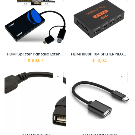
HDMI Splitter Pantalla Extendida para Monitor Doble Adaptador USB A y USB C (24LN-17) Negro
HDMI 1080P 1X4 SPLITER NEGRO (24LN-16)
$
69,57
$
13,04