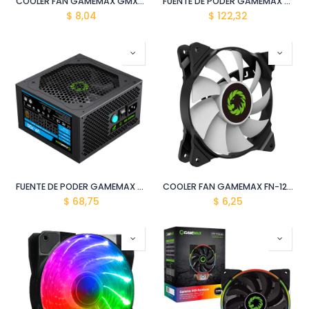
COOLER FAN GAMEMAX GMX-GF12B
FUENTE DE PODER GAMEMAX GM-800 80P APFC 800W/100-240V NEGRO
$
8,04
$
122,32
FUENTE DE PODER GAMEMAX VP-700 80P APFC 700W/100-240V NEGRO
COOLER FAN GAMEMAX FN-12RAINBOW-C
$
68,75
$
6,25