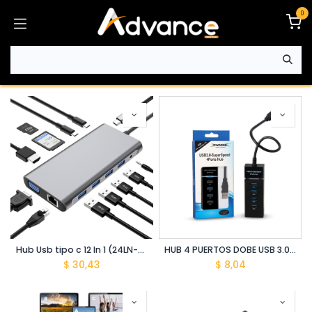
Ir al contenido
0
Hub Usb tipo c 12 In 1 (24LN-4)
HUB 4 PUERTOS DOBE USB 3.0 TY-769
$
30,43
$
8,04