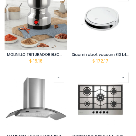
MOLINILLO TRITURADOR ELECTRICO DE ALIMENTOS 150W 220V 90X90X173CM CO-16/B
Xiaomi robot vacuum E10 b112
$
15,16
$
172,17