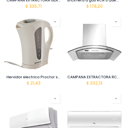
CAMPANA EXTRACTORA ISLA RCA 90CM IS90A-G3L160/11985
Encimera a gas RCA 5 Quemadores 90S-005 acero inoxidable
$
335,71
$
178,20
Hervidor electrico Proctor silex 1.7L K4090PS
CAMPANA EXTRACTORA RCA 90CM QD90A PENINSULA
$
21,43
$
232,13