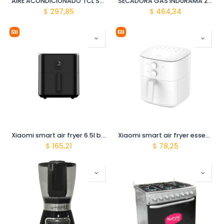
AIRE ACONDICIONADO TCL SPLIT TAC-12CSAM2 (12000 BTU) MIRACLE WIFI
SECADORA GAS INDURAMA 20KG SE-20BLGS GLP
$
297,85
$
464,34
Xiaomi smart air fryer 6.5l black maf10
Xiaomi smart air fryer essential 6L maf13
$
165,21
$
78,25