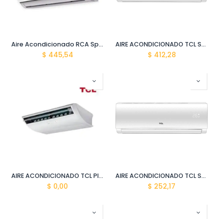
Aire Acondicionado RCA Split (24000 BTU) 5RCAA02 rca-24kbtu
AIRE ACONDICIONADO TCL SPLIT TAC-18CSA/Z2 ALTA EFIC.(18000 BTU)
$
445,54
$
412,28
AIRE ACONDICIONADO TCL PISO TECHO SPLIT TCE60ZCRAU2I 60000 BTU
AIRE ACONDICIONADO TCL SPLIT TAC-12CSA/Z2 ALTA EFIC. (12000 BTU)
$
0,00
$
252,17