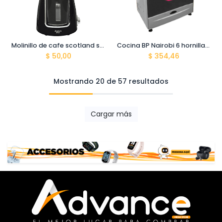
Molinillo de cafe scotland star ss-ml80
Cocina BP Nairobi 6 hornillas + horno BP02502 INOX
$
50,00
$
354,46
Mostrando 20 de 57 resultados
Cargar más