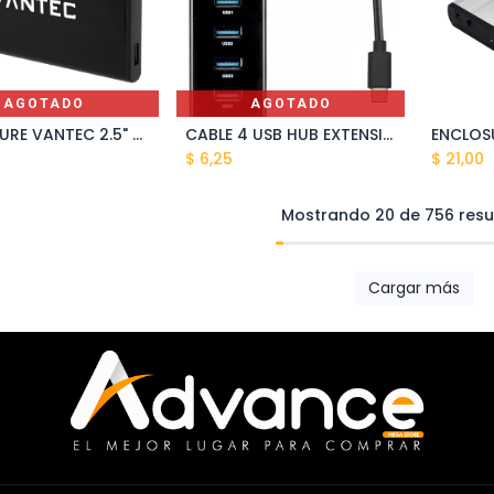
AGOTADO
AGOTADO
ENCLOSURE VANTEC 2.5" SATA METAL USB 3.0 VT-HD11 3.0
CABLE 4 USB HUB EXTENSION
A
$
6,25
$
21,00
Mostrando 20 de 756 resu
Cargar más