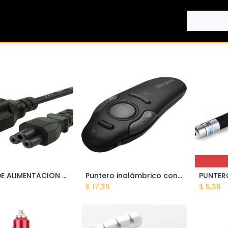
CABLE DE ALIMENTACION MICKEY MOUSE P/NOTEBOOK AGI-1123
Puntero inalámbrico con laser (24LN-5)
ñadir al carrito
Añadir al carrito
$
17,39
$
5,36