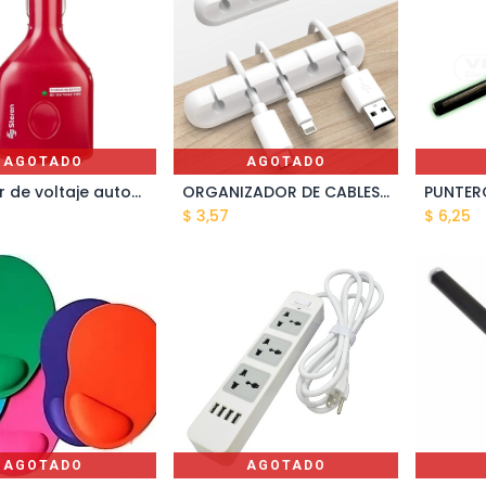
AGOTADO
AGOTADO
Inversor de voltaje automotriz steren 12vcd a 110v 75w inv-075
ORGANIZADOR DE CABLES DE ESCRITORIO DE SILICON DE 5 CLIPS TE-3/5
$
3,57
$
6,25
AGOTADO
AGOTADO