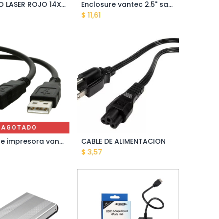
PUNTERO LASER ROJO 14X155MM GA-23/R
Enclosure vantec 2.5" sata metal usb VT-HD12 3.0
$
11,61
AGOTADO
Cable de impresora vantec usb-usb 2.0 1.5 mts
CABLE DE ALIMENTACION
Añadir al carrito
$
3,57