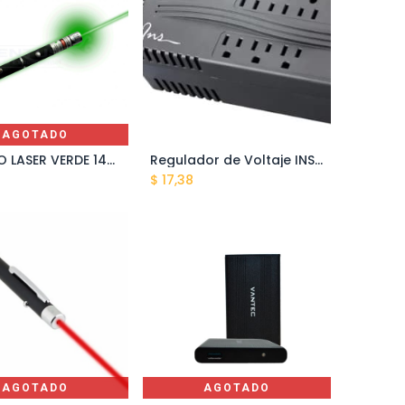
AGOTADO
PUNTERO LASER VERDE 14X155MM GA-23/G
Regulador de Voltaje INS 2000va 8 tomas negro
Añadir al carrito
$
17,38
AGOTADO
AGOTADO