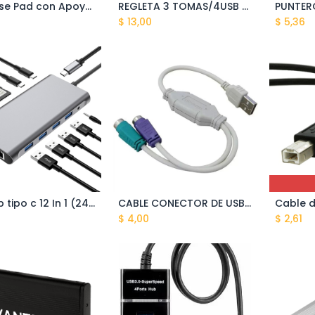
L_ Mouse Pad con Apoyador varios colores
REGLETA 3 TOMAS/4USB BLANCO 1.8MTS EV-3R4U-WH
$
13,00
$
5,36
Hub Usb tipo c 12 In 1 (24LN-4)
CABLE CONECTOR DE USB A PS2 CS381 40CM
ñadir al carrito
Añadir al carrito
$
4,00
$
2,61