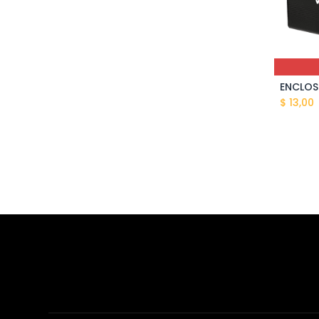
$
13,00