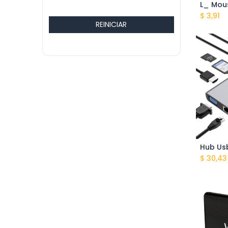
$
3,91
REINICIAR
A
$
30,43