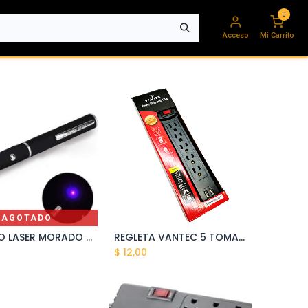
0
Acceso
Mi Carrito
AGOTADO
PUNTERO LASER MORADO 14X155MM GA-23/P
REGLETA VANTEC 5 TOMAS/2 USB
Añadir al carrito
$
12,00