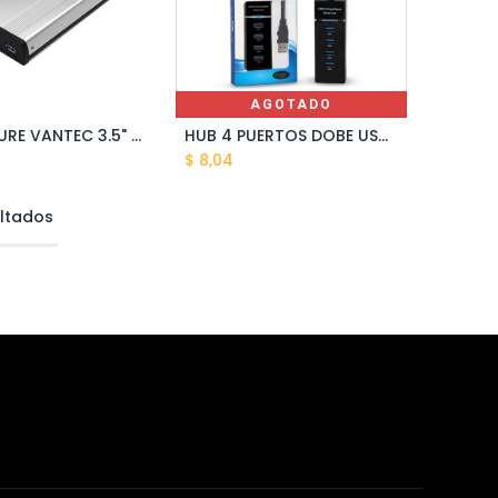
AGOTADO
ENCLOSURE VANTEC 3.5" SATA METAL USB 3.0 VT-HD12 3.0
HUB 4 PUERTOS DOBE USB 3.0 TY-769
ñadir al carrito
$
8,04
ltados