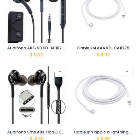
Audifono AKG S8 KD-AU10269
Cable 2M AAA KD-CA11279
$
5,22
$
8,92
Audifono Sms A8s Tipo C En Caja KD2413-AU00051
Cable iph tipo c a lightning certificado 1m KD2414-CA00066
$
4,35
$
6,96