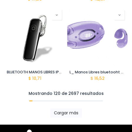
BLUETOOTH MANOS LIBRES IPHONE G3
L_ Manos Libres bluetooht OWS-E88 varios colores
$
10,71
$
16,52
Mostrando 120 de 2697 resultados
Cargar más