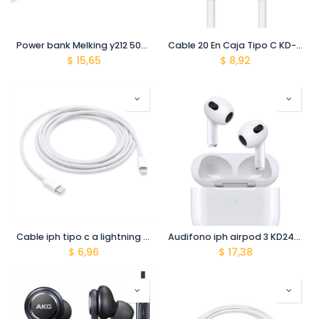
Power bank Melking y212 5000 mah KD2414-PB00008
Cable 20 En Caja Tipo C KD-CA11283
$
15,65
$
8,92
Cable iph tipo c a lightning 1m KD2413-CA00062
Audifono iph airpod 3 KD2414-AU00056
$
6,96
$
17,38