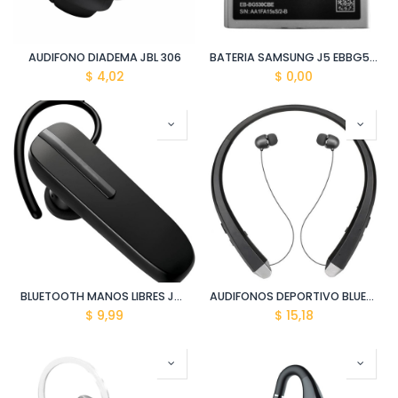
AUDIFONO DIADEMA JBL 306
BATERIA SAMSUNG J5 EBBG530CBE
$
4,02
$
0,00
BLUETOOTH MANOS LIBRES JABRA BW HD 60 2
AUDIFONOS DEPORTIVO BLUETOOTH D910
$
9,99
$
15,18