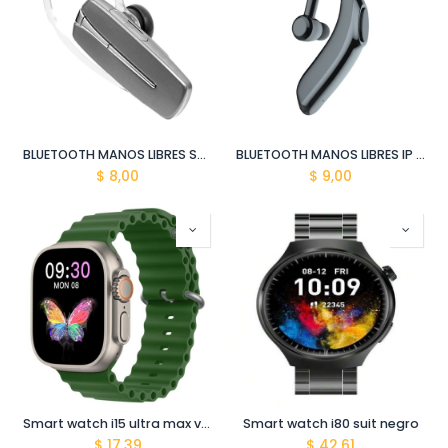
BLUETOOTH MANOS LIBRES SAM BW K920
BLUETOOTH MANOS LIBRES IP BW RD11
$
8,00
$
9,00
Smart watch i15 ultra max verde
Smart watch i80 suit negro
$
17,39
$
42,61