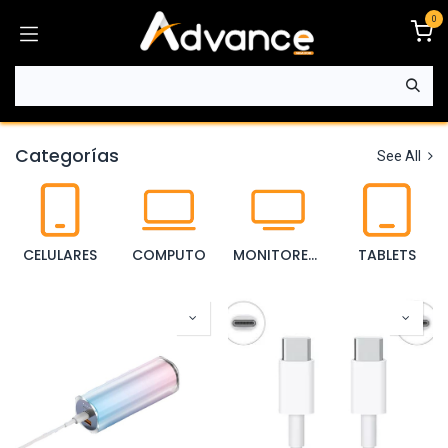
Ir al contenido
0
Categorías
See All
CELULARES
COMPUTO
MONITORES Y TVS
TABLETS